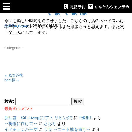
くまくま様
今回も楽しい時間を過ごせました。こちらのお店のヘッドスパは
Gift Designer
|
2018年6月18日
本当にオススメです。明日からまた頑張ろうと思えます。また次
回楽しみにしています。
Categories:
←
あひみ様
haru様
→
検索:
最近のコメント
新店舗 Gift Living(ギフト リビング)
に
†優那†
より
～梅雨に向けて～
に
さおり
より
イメチェンパーマ
に
リサ ～ニート城を買う～
より