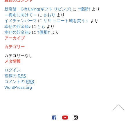
最近のコメント
新店舗 Gift Living(ギフト リビング)
に
†優那†
より
～梅雨に向けて～
に
さおり
より
イメチェンパーマ
に
リサ ～ニート城を買う～
より
幸せの貯金箱♪
に
とも
より
幸せの貯金箱♪
に
†優那†
より
アーカイブ
カテゴリー
カテゴリーなし
メタ情報
ログイン
投稿の
RSS
コメントの
RSS
WordPress.org