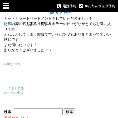
なお様
カットカラートリートメントをしていただきました！
Gift Designer
|
2018年8月16日
お店の雰囲気もよく、何よりカラーの仕上がりがとてもお気に入
りです！
ふわふわしてしまう髪質ですが今はツヤもありまとまってていい
感じです
また伺いたいです！
ありがとうございました(^^)
Categories:
←
くまくま様
だふだふ様
→
検索: