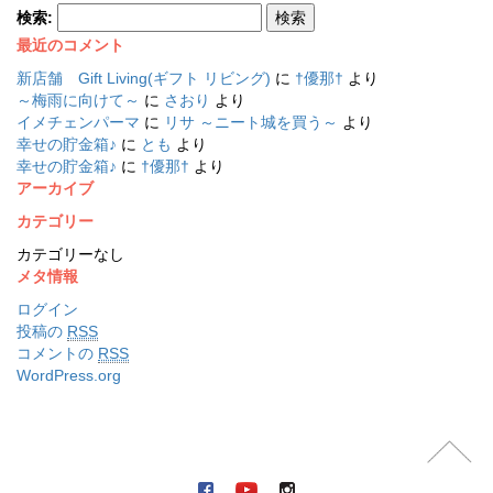
検索:
最近のコメント
新店舗 Gift Living(ギフト リビング)
に
†優那†
より
～梅雨に向けて～
に
さおり
より
イメチェンパーマ
に
リサ ～ニート城を買う～
より
幸せの貯金箱♪
に
とも
より
幸せの貯金箱♪
に
†優那†
より
アーカイブ
カテゴリー
カテゴリーなし
メタ情報
ログイン
投稿の
RSS
コメントの
RSS
WordPress.org