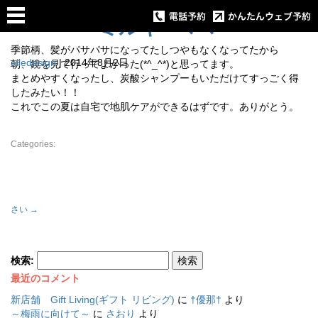
ミルキーママ
季節柄、髪がパサパサになってたしつやもなくなってたから
ailedesign
|
2014年8月2日
朝、鏡を見て行ってよかった(*^_^*)と思ってます。
まとめやすくなったし、炭酸シャンプーもいただけてすっごく得
したみたい！！
これでこの夏は自宅で地肌ケアができるはずです。ありがとう。
Categories:
さい
→
検索:
最近のコメント
新店舗 Gift Living(ギフト リビング)
に
†優那†
より
～梅雨に向けて～
に
さおり
より