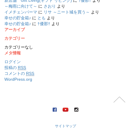
新店舗 Gift Living(ギフト リビング)
に
†優那†
より
～梅雨に向けて～
に
さおり
より
イメチェンパーマ
に
リサ ～ニート城を買う～
より
幸せの貯金箱♪
に
とも
より
幸せの貯金箱♪
に
†優那†
より
アーカイブ
カテゴリー
カテゴリーなし
メタ情報
ログイン
投稿の
RSS
コメントの
RSS
WordPress.org
サイトマップ