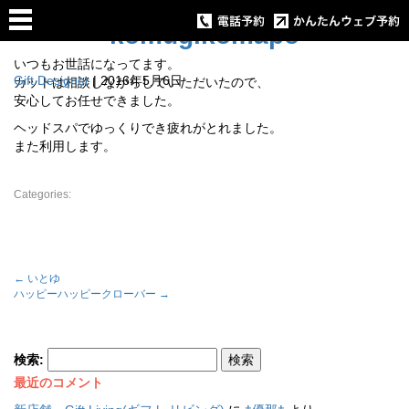
komugikomapo
いつもお世話になってます。
Gift Designer
|
2016年5月6日
カットは相談しながらしていただいたので、
安心してお任せできました。
ヘッドスパでゆっくりでき疲れがとれました。
また利用します。
Categories:
←
いとゆ
ハッピーハッピークローバー
→
検索:
最近のコメント