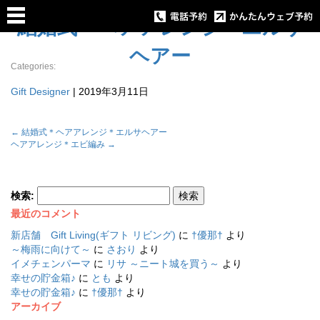
結婚式＊ヘアアレンジ＊エルサ
ヘアー
Categories:
Gift Designer
|
2019年3月11日
←
結婚式＊ヘアアレンジ＊エルサヘアー
ヘアアレンジ＊エビ編み
→
検索:
最近のコメント
新店舗 Gift Living(ギフト リビング)
に
†優那†
より
～梅雨に向けて～
に
さおり
より
イメチェンパーマ
に
リサ ～ニート城を買う～
より
幸せの貯金箱♪
に
とも
より
幸せの貯金箱♪
に
†優那†
より
アーカイブ