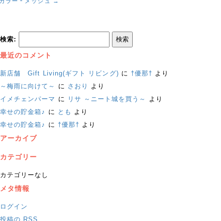
カラー＊メッシュ
→
検索:
最近のコメント
新店舗 Gift Living(ギフト リビング)
に
†優那†
より
～梅雨に向けて～
に
さおり
より
イメチェンパーマ
に
リサ ～ニート城を買う～
より
幸せの貯金箱♪
に
とも
より
幸せの貯金箱♪
に
†優那†
より
アーカイブ
カテゴリー
カテゴリーなし
メタ情報
ログイン
投稿の
RSS