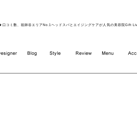
春カラー＊ピンク
★口コミ数、祖師谷エリアNo.1ヘッドスパとエイジングケアが人気の美容院Gift Li