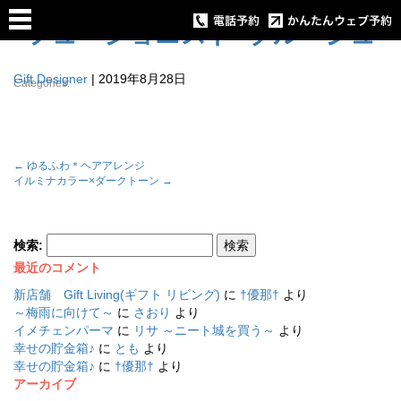
フュージョニスト×ブルージュ
Gift Designer
|
2019年8月28日
Categories:
←
ゆるふわ＊ヘアアレンジ
イルミナカラー×ダークトーン
→
検索:
最近のコメント
新店舗 Gift Living(ギフト リビング)
に
†優那†
より
～梅雨に向けて～
に
さおり
より
イメチェンパーマ
に
リサ ～ニート城を買う～
より
幸せの貯金箱♪
に
とも
より
幸せの貯金箱♪
に
†優那†
より
アーカイブ