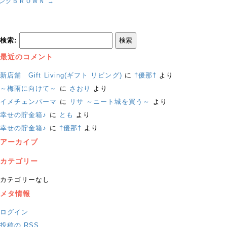
ングＢＲＯＷＮ
→
検索:
最近のコメント
新店舗 Gift Living(ギフト リビング)
に
†優那†
より
～梅雨に向けて～
に
さおり
より
イメチェンパーマ
に
リサ ～ニート城を買う～
より
幸せの貯金箱♪
に
とも
より
幸せの貯金箱♪
に
†優那†
より
アーカイブ
カテゴリー
カテゴリーなし
メタ情報
ログイン
投稿の
RSS