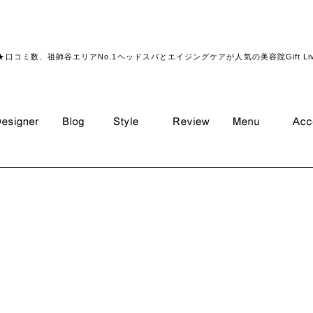
ウェーブＲＥＤ
★口コミ数、祖師谷エリアNo.1ヘッドスパとエイジングケアが人気の美容院Gift Li