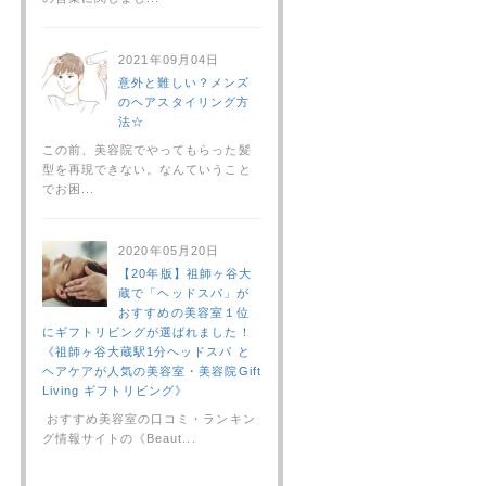
2021年09月04日
意外と難しい？メンズ
のヘアスタイリング方
法☆
この前、美容院でやってもらった髪
型を再現できない。なんていうこと
でお困...
2020年05月20日
【20年版】祖師ヶ谷大
蔵で「ヘッドスパ」が
おすすめの美容室１位
にギフトリビングが選ばれました！
《祖師ヶ谷大蔵駅1分ヘッドスパ と
ヘアケアが人気の美容室・美容院Gift
Living ギフトリビング》
おすすめ美容室の口コミ・ランキン
グ情報サイトの《Beaut...