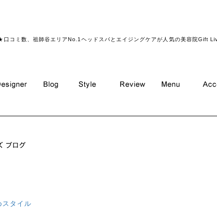
★口コミ数、祖師谷エリアNo.1ヘッドスパとエイジングケアが人気の美容院Gift Li
めスタイル