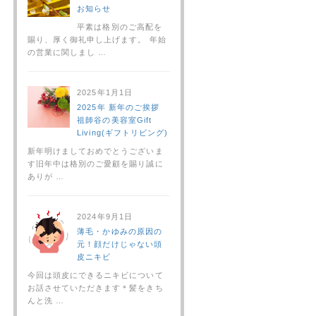
お知らせ
平素は格別のご高配を
賜り、厚く御礼申し上げます。 年始
の営業に関しまし …
2025年1月1日
2025年 新年のご挨拶
祖師谷の美容室Gift
Living(ギフトリビング)
新年明けましておめでとうございま
す旧年中は格別のご愛顧を賜り誠に
ありが …
2024年9月1日
薄毛・かゆみの原因の
元！顔だけじゃない頭
皮ニキビ
今回は頭皮にできるニキビについて
お話させていただきます＊髪をきち
んと洗 …