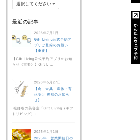
選択してください
最近の記事
2026年7月1日
Gift Living公式予約ア
プリご登録のお願い
【重要】
【Gift Living公式予約アプリのお知
らせ《重要》】Gift L …
2026年5月27日
【倉 未典 産休・育
休明け 復帰のお知ら
せ】
祖師谷の美容室『Gift Living（ギフ
トリビング）』 …
2025年1月1日
2025年 営業開始日の