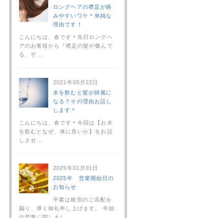
ロングヘアの襟足が絡
みやすいワケ＊単純な
理由です！
こんにちは、倉です＊先日ロングヘ
アのお客様から『襟足の髪が傷んで
る、ザ...
2021年05月22日
水を飲むと髪が綺麗に
なる？その理由お話し
します＊
こんにちは、倉です＊今回は【お水
を飲むとなぜ、体に良いか】をお話
しさせ...
2025年01月01日
2025年 営業開始日の
お知らせ
平素は格別のご高配を
賜り、厚く御礼申し上げます。 年始
の営業に関しまし...