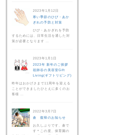
2023年1月12日
寒い季節のひび・あか
ぎれの予防と対策
ひび・あかぎれを予防
するためには、日常生活を通した対
策が必要となります …
2023年1月1日
2023年 新年のご挨拶
祖師谷の美容室Gift
Living(ギフトリビング)
昨年はおかげさまで11周年を迎える
ことができましたひとえに多くのお
客様 …
2022年3月7日
倉 復帰のお知らせ
お久しぶりです、倉で
す＊この度、保育園の