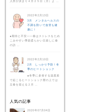
入所が決まり４月２５日（月）よ …
2022年2月13日
3月 メンタルヘルスの
不調を防いで血管も健
康に！
●期待と不安――春はストレスをため
こみやすい季節柔らかい日差しに春
の訪 …
2022年2月10日
2月 しっかり予防！冬
季のヒートショック
●冬季に多発する温度差
で起こるヒートショック暦の上では
立春を迎える２月 …
人気の記事
2020年07月04日