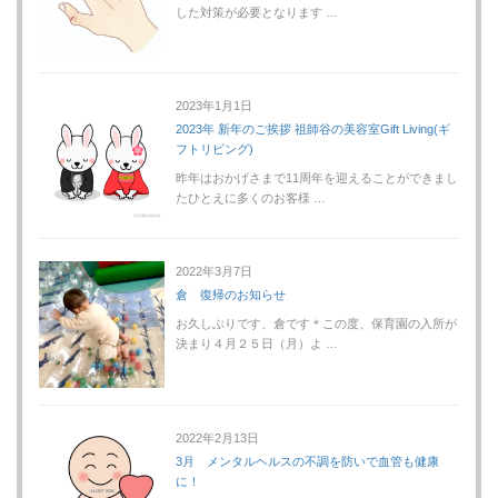
した対策が必要となります …
2023年1月1日
2023年 新年のご挨拶 祖師谷の美容室Gift Living(ギ
フトリビング)
昨年はおかげさまで11周年を迎えることができまし
たひとえに多くのお客様 …
2022年3月7日
倉 復帰のお知らせ
お久しぶりです、倉です＊この度、保育園の入所が
決まり４月２５日（月）よ …
2022年2月13日
3月 メンタルヘルスの不調を防いで血管も健康
に！