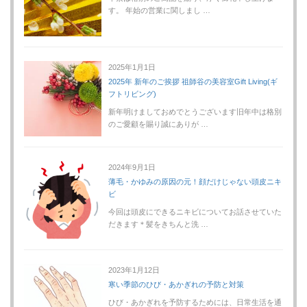
す。 年始の営業に関しまし …
2025年1月1日
2025年 新年のご挨拶 祖師谷の美容室Gift Living(ギ
フトリビング)
新年明けましておめでとうございます旧年中は格別
のご愛顧を賜り誠にありが …
2024年9月1日
薄毛・かゆみの原因の元！顔だけじゃない頭皮ニキ
ビ
今回は頭皮にできるニキビについてお話させていた
だきます＊髪をきちんと洗 …
2023年1月12日
寒い季節のひび・あかぎれの予防と対策
ひび・あかぎれを予防するためには、日常生活を通