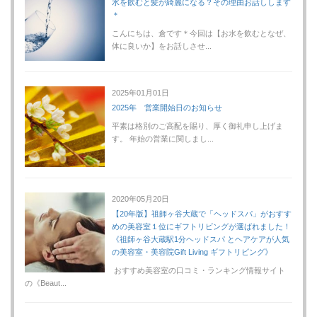
水を飲むと髪が綺麗になる？その理由お話しします
＊
こんにちは、倉です＊今回は【お水を飲むとなぜ、
体に良いか】をお話しさせ...
2025年01月01日
2025年 営業開始日のお知らせ
平素は格別のご高配を賜り、厚く御礼申し上げま
す。 年始の営業に関しまし...
2020年05月20日
【20年版】祖師ヶ谷大蔵で「ヘッドスパ」がおすす
めの美容室１位にギフトリビングが選ばれました！
《祖師ヶ谷大蔵駅1分ヘッドスパ とヘアケアが人気
の美容室・美容院Gift Living ギフトリビング》
おすすめ美容室の口コミ・ランキング情報サイト
の《Beaut...