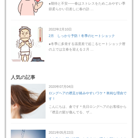
●期待と不安――春はストレスをためこみやすい季
節柔らかい日差しに春の訪 …
2022年2月10日
2月 しっかり予防！冬季のヒートショック
●冬季に多発する温度差で起こるヒートショック暦
の上では立春を迎える２月 …
人気の記事
2020年07月04日
ロングヘアの襟足が絡みやすいワケ＊単純な理由で
す！
こんにちは、倉です＊先日ロングヘアのお客様から
『襟足の髪が傷んでる、ザ...
2021年05月22日