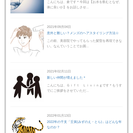
こんにちは、倉です＊今回は【お水を飲むとなぜ、
体に良いか】をお話しさせ...
2021年09月04日
意外と難しい？メンズのヘアスタイリング方法☆
この前、美容院でやってもらった髪型を再現できな
い。なんていうことでお困...
2021年02月11日
新しい仲間が増えました＊
こんにちは、Ｇｉｆｔ Ｌｉｖｉｎｇです＊もうす
でにご挨拶をさせていただ...
2022年01月13日
2022年の干支「壬寅(みずのえ・とら)」はどんな年
なのか？