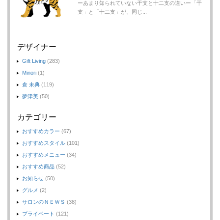
ーあまり知られていない干支と十二支の違いー「干
支」と「十二支」が、同じ...
デザイナー
Gift Living
(283)
Minori
(1)
倉 未典
(119)
夢津美
(50)
カテゴリー
おすすめカラー
(67)
おすすめスタイル
(101)
おすすめメニュー
(34)
おすすめ商品
(52)
お知らせ
(50)
グルメ
(2)
サロンのＮＥＷＳ
(38)
プライベート
(121)