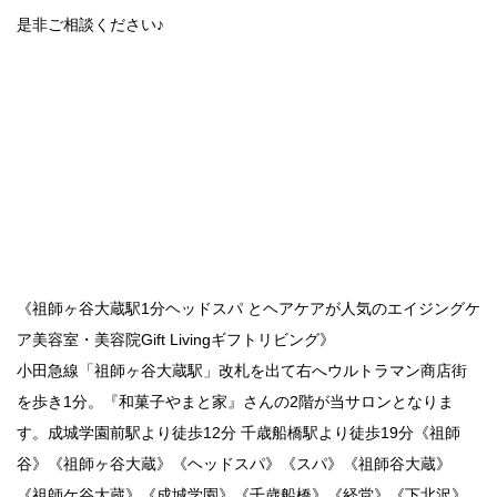
是非ご相談ください♪
《祖師ヶ谷大蔵駅1分ヘッドスパ とヘアケアが人気のエイジングケ
ア美容室・美容院Gift Livingギフトリビング》
小田急線「祖師ヶ谷大蔵駅」改札を出て右へウルトラマン商店街
を歩き1分。『和菓子やまと家』さんの2階が当サロンとなりま
す。成城学園前駅より徒歩12分 千歳船橋駅より徒歩19分《祖師
谷》《祖師ヶ谷大蔵》《ヘッドスパ》《スパ》《祖師谷大蔵》
《祖師ケ谷大蔵》《成城学園》《千歳船橋》《経堂》《下北沢》