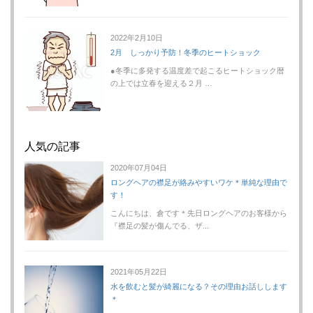
2022年2月10日
2月 しっかり予防！冬季のヒートショック
●冬季に多発する温度差で起こるヒートショック暦
の上では立春を迎える２月 …
人気の記事
2020年07月04日
ロングヘアの襟足が絡みやすいワケ＊単純な理由で
す！
こんにちは、倉です＊先日ロングヘアのお客様から
『襟足の髪が傷んでる、ザ...
2021年05月22日
水を飲むと髪が綺麗になる？その理由お話しします
＊