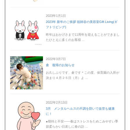
2023年1月1日
2023年 新年のご挨拶 祖師谷の美容室Gift Living(ギ
フトリビング)
昨年はおかげさまで11周年を迎えることができまし
たひとえに多くのお客様 …
2022年3月7日
倉 復帰のお知らせ
お久しぶりです、倉です＊この度、保育園の入所が
決まり４月２５日（月）よ …
2022年2月13日
3月 メンタルヘルスの不調を防いで血管も健康
に！
●期待と不安――春はストレスをためこみやすい季
節柔らかい日差しに春の訪 …