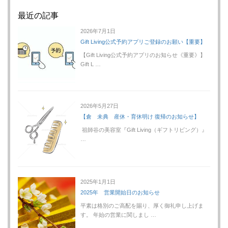
最近の記事
2026年7月1日
Gift Living公式予約アプリご登録のお願い【重要】
【Gift Living公式予約アプリのお知らせ《重要》】
Gift L …
2026年5月27日
【倉 未典 産休・育休明け 復帰のお知らせ】
祖師谷の美容室『Gift Living（ギフトリビング）』
…
2025年1月1日
2025年 営業開始日のお知らせ
平素は格別のご高配を賜り、厚く御礼申し上げま
す。 年始の営業に関しまし …