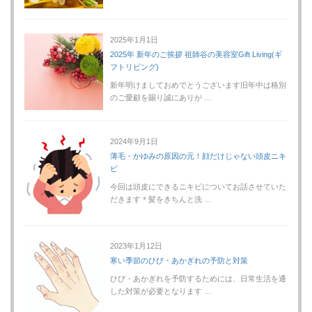
2025年1月1日
2025年 新年のご挨拶 祖師谷の美容室Gift Living(ギ
フトリビング)
新年明けましておめでとうございます旧年中は格別
のご愛顧を賜り誠にありが …
2024年9月1日
薄毛・かゆみの原因の元！顔だけじゃない頭皮ニキ
ビ
今回は頭皮にできるニキビについてお話させていた
だきます＊髪をきちんと洗 …
2023年1月12日
寒い季節のひび・あかぎれの予防と対策
ひび・あかぎれを予防するためには、日常生活を通
した対策が必要となります …