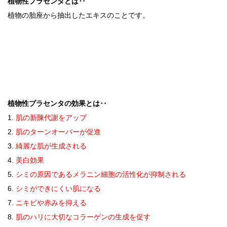
植物性プラセンタとは‥
植物の胎座から抽出したエキスのことです。
植物性プラセンタの効果とは‥
1.
肌の新陳代謝をアップ
2.
肌のターンオーバーが促進
3.
綺麗な肌が生成される
4.
美白効果
5.
シミの原因であるメラニン細胞の活性化が抑制される
6.
シミができにくい肌になる
7.
ニキビや赤みを抑える
8.
肌のハリに大切なコラーゲンの生成を促す