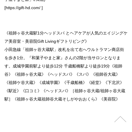
[https://gift-hd.com/ ]
《祖師ヶ谷大蔵駅1分ヘッドスパ とヘアケアが人気のエイジングケ
ア美容室・美容院Gift Livingギフトリビング》
小田急線「祖師ヶ谷大蔵駅」改札を出て右へウルトラマン商店街
を歩き1分。『和菓子やまと家』さんの2階が当サロンとなりま
す。成城学園前駅より徒歩12分 千歳船橋駅より徒歩19分《祖師
谷》《祖師ヶ谷大蔵》《ヘッドスパ》《スパ》《祖師谷大蔵》
《祖師ケ谷大蔵》《成城学園》《千歳船橋》《経堂》《下北沢》
《駅近》《口コミ》《ヘッドスパ》［祖師ヶ谷大蔵/祖師ヶ谷大蔵
駅］《祖師ヶ谷大蔵祖師谷大蔵そしがやおおくら》《美容院》