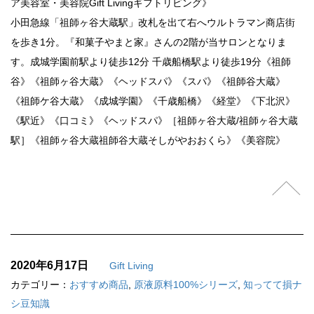
ア美容室・美容院Gift Livingギフトリビング》
小田急線「祖師ヶ谷大蔵駅」改札を出て右へウルトラマン商店街
を歩き1分。『和菓子やまと家』さんの2階が当サロンとなりま
す。成城学園前駅より徒歩12分 千歳船橋駅より徒歩19分《祖師
谷》《祖師ヶ谷大蔵》《ヘッドスパ》《スパ》《祖師谷大蔵》
《祖師ケ谷大蔵》《成城学園》《千歳船橋》《経堂》《下北沢》
《駅近》《口コミ》《ヘッドスパ》［祖師ヶ谷大蔵/祖師ヶ谷大蔵
駅］《祖師ヶ谷大蔵祖師谷大蔵そしがやおおくら》《美容院》
2020年6月17日
Gift Living
カテゴリー：
おすすめ商品
,
原液原料100%シリーズ
,
知ってて損ナ
シ豆知識