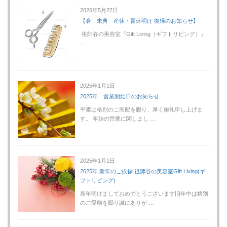
2026年5月27日
【倉 未典 産休・育休明け 復帰のお知らせ】
祖師谷の美容室『Gift Living（ギフトリビング）』
…
2025年1月1日
2025年 営業開始日のお知らせ
平素は格別のご高配を賜り、厚く御礼申し上げま
す。 年始の営業に関しまし …
2025年1月1日
2025年 新年のご挨拶 祖師谷の美容室Gift Living(ギ
フトリビング)
新年明けましておめでとうございます旧年中は格別
のご愛顧を賜り誠にありが …