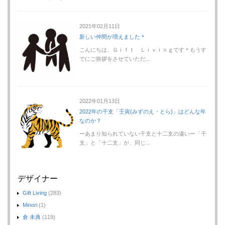
2021年02月11日
新しい仲間が増えました＊
こんにちは、Ｇｉｆｔ Ｌｉｖｉｎｇです＊もうす
でにご挨拶をさせていただ...
2022年01月13日
2022年の干支「壬寅(みずのえ・とら)」はどんな年
なのか？
ーあまり知られていない干支と十二支の違いー「干
支」と「十二支」が、同じ...
デザイナー
Gift Living
(283)
Minori
(1)
倉 未典
(119)