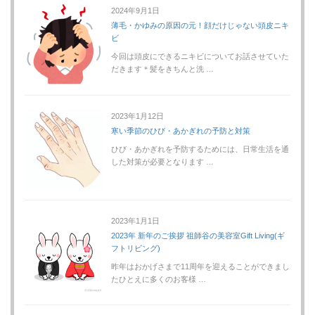
2024年9月1日
薄毛・かゆみの原因の元！顔だけじゃない頭皮ニキ
ビ
今回は頭皮にできるニキビについてお話させていた
だきます＊髪をきちんと洗 …
2023年1月12日
寒い季節のひび・あかぎれの予防と対策
ひび・あかぎれを予防するためには、日常生活を通
した対策が必要となります …
2023年1月1日
2023年 新年のご挨拶 祖師谷の美容室Gift Living(ギ
フトリビング)
昨年はおかげさまで11周年を迎えることができまし
たひとえに多くのお客様 …