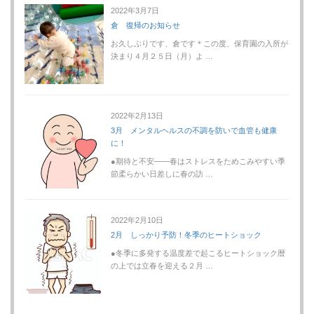
2022年3月7日
倉 復帰のお知らせ
お久しぶりです、倉です＊この度、保育園の入所が
決まり４月２５日（月）よ …
2022年2月13日
3月 メンタルヘルスの不調を防いで血管も健康
に！
●期待と不安――春はストレスをためこみやすい季
節柔らかい日差しに春の訪 …
2022年2月10日
2月 しっかり予防！冬季のヒートショック
●冬季に多発する温度差で起こるヒートショック暦
の上では立春を迎える２月 …