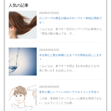
人気の記事
2020年07月04日
ロングヘアの襟足が絡みやすいワケ＊単純な理由で
す！
こんにちは、倉です＊先日ロングヘアのお客様から
『襟足の髪が傷んでる、ザ...
2021年05月22日
水を飲むと髪が綺麗になる？その理由お話しします
＊
こんにちは、倉です＊今回は【お水を飲むとなぜ、
体に良いか】をお話しさせ...
2021年09月04日
意外と難しい？メンズのヘアスタイリング方法☆
この前、美容院でやってもらった髪型を再現できな
い。なんていうことでお困...