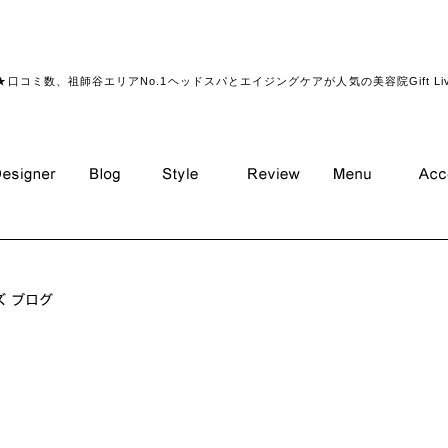
★口コミ数、祖師谷エリアNo.1ヘッドスパとエイジングケアが人気の美容院Gift Li