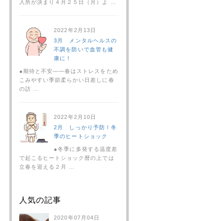
入所が決まり４月２５日（月）よ …
2022年2月13日
3月 メンタルヘルスの
不調を防いで血管も健
康に！
●期待と不安――春はストレスをため
こみやすい季節柔らかい日差しに春
の訪 …
2022年2月10日
2月 しっかり予防！冬
季のヒートショック
●冬季に多発する温度差
で起こるヒートショック暦の上では
立春を迎える２月 …
人気の記事
2020年07月04日