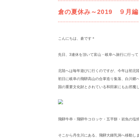
倉の夏休み～2019 ９月
こんにちは、倉です＊
先日、3連休を頂いて富山・岐阜へ旅行に行ってま
北陸へは毎年遊びに行くのですが、今年は初北
初日に岐阜の飛騨高山の合掌造り集落、白川郷
国の重要文化財とされている和田家にもお邪魔して
飛騨牛串・飛騨牛コロッケ・五平餅・岩魚の塩
そこから丹生川にある、飛騨大鍾乳洞へ移動し