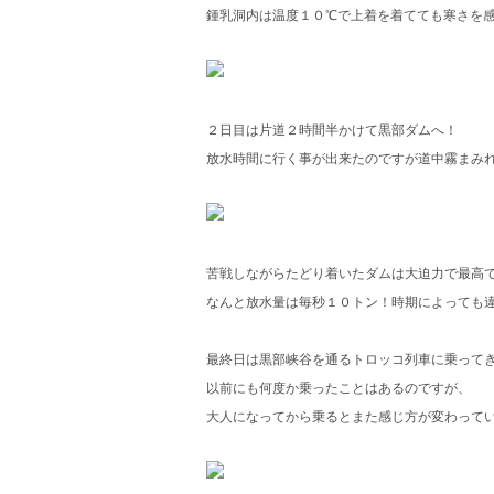
鍾乳洞内は温度１０℃で上着を着てても寒さを
２日目は片道２時間半かけて黒部ダムへ！
放水時間に行く事が出来たのですが道中霧まみ
苦戦しながらたどり着いたダムは大迫力で最高
なんと放水量は毎秒１０トン！時期によっても
最終日は黒部峡谷を通るトロッコ列車に乗ってきま
以前にも何度か乗ったことはあるのですが、
大人になってから乗るとまた感じ方が変わって