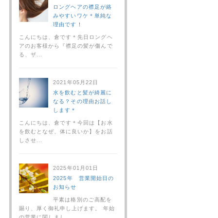
ロングヘアの襟足が絡
みやすいワケ＊単純な
理由です！
こんにちは、倉です＊先日ロングヘ
アのお客様から『襟足の髪が傷んで
る、ザ...
2021年05月22日
水を飲むと髪が綺麗に
なる？その理由お話し
します＊
こんにちは、倉です＊今回は【お水
を飲むとなぜ、体に良いか】をお話
しさせ...
2025年01月01日
2025年 営業開始日の
お知らせ
平素は格別のご高配を
賜り、厚く御礼申し上げます。 年始
の営業に関しまし...