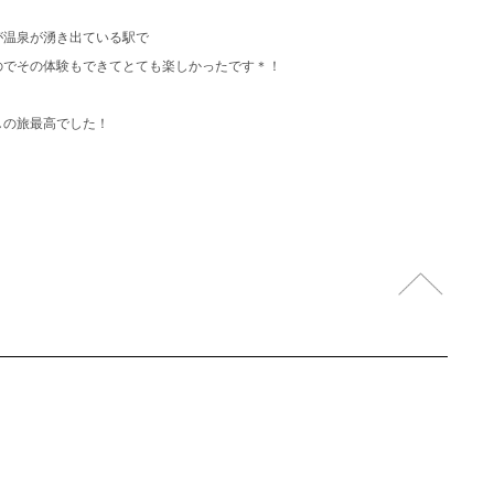
が温泉が湧き出ている駅で
のでその体験もできてとても楽しかったです＊！
しの旅最高でした！