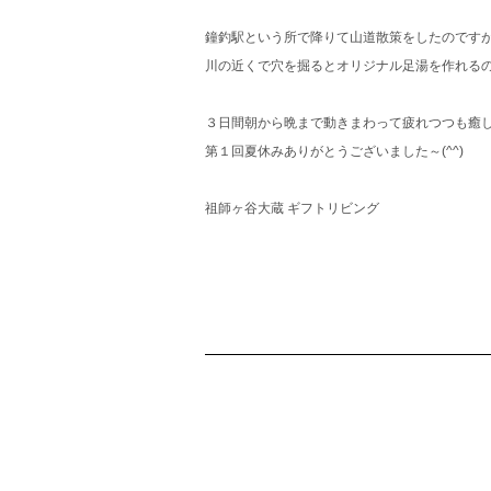
鐘釣駅という所で降りて山道散策をしたのです
川の近くで穴を掘るとオリジナル足湯を作れる
３日間朝から晩まで動きまわって疲れつつも癒
第１回夏休みありがとうございました～(^^)
祖師ヶ谷大蔵 ギフトリビング