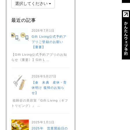
選択してください
最近の記事
2026年7月1日
Gift Living公式予約ア
プリご登録のお願い
【重要】
【Gift Living公式予約アプリのお知
らせ《重要》】Gift L …
2026年5月27日
【倉 未典 産休・育
休明け 復帰のお知ら
せ】
祖師谷の美容室『Gift Living（ギフ
トリビング）』 …
2025年1月1日
2025年 営業開始日の