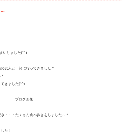
編～
いりました(^^)
陸の友人と一緒に行ってきました＊
へ＊
きました(^^)
焼き・・・たくさん食べ歩きをしました～＊
ました！