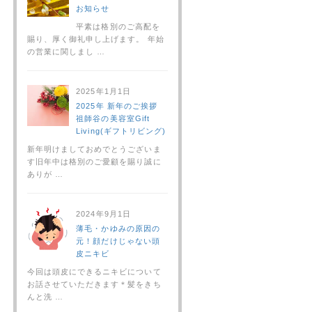
お知らせ
平素は格別のご高配を
賜り、厚く御礼申し上げます。 年始
の営業に関しまし …
2025年1月1日
2025年 新年のご挨拶
祖師谷の美容室Gift
Living(ギフトリビング)
新年明けましておめでとうございま
す旧年中は格別のご愛顧を賜り誠に
ありが …
2024年9月1日
薄毛・かゆみの原因の
元！顔だけじゃない頭
皮ニキビ
今回は頭皮にできるニキビについて
お話させていただきます＊髪をきち
んと洗 …