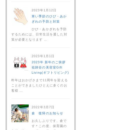
2023年1月12日
寒い季節のひび・あか
ぎれの予防と対策
ひび・あかぎれを予防
するためには、日常生活を通した対
策が必要となります …
2023年1月1日
2023年 新年のご挨拶
祖師谷の美容室Gift
Living(ギフトリビング)
昨年はおかげさまで11周年を迎える
ことができましたひとえに多くのお
客様 …
2022年3月7日
倉 復帰のお知らせ
お久しぶりです、倉で
す＊この度、保育園の