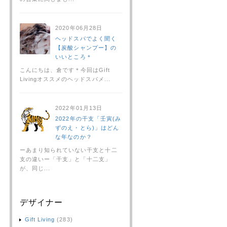
2020年06月28日
ヘッドスパでよく聞く
【炭酸シャンプー】の
いいところ＊
こんにちは、倉です＊今回はGift
Livingオススメのヘッドスパメ...
2022年01月13日
2022年の干支「壬寅(み
ずのえ・とら)」はどん
な年なのか？
ーあまり知られていない干支と十二
支の違いー「干支」と「十二支」
が、同じ...
デザイナー
Gift Living
(283)