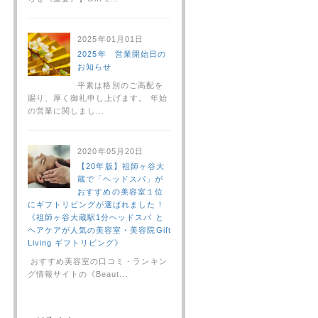
2025年01月01日
2025年 営業開始日の
お知らせ
平素は格別のご高配を
賜り、厚く御礼申し上げます。 年始
の営業に関しまし...
2020年05月20日
【20年版】祖師ヶ谷大
蔵で「ヘッドスパ」が
おすすめの美容室１位
にギフトリビングが選ばれました！
《祖師ヶ谷大蔵駅1分ヘッドスパ と
ヘアケアが人気の美容室・美容院Gift
Living ギフトリビング》
おすすめ美容室の口コミ・ランキン
グ情報サイトの《Beaut...