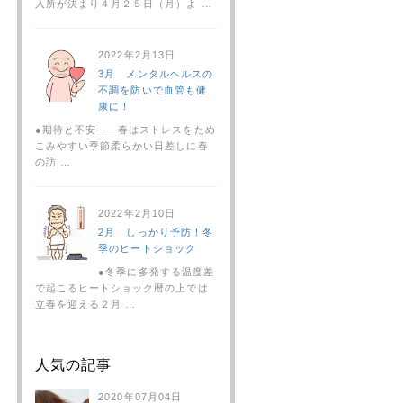
入所が決まり４月２５日（月）よ …
2022年2月13日
3月 メンタルヘルスの
不調を防いで血管も健
康に！
●期待と不安――春はストレスをため
こみやすい季節柔らかい日差しに春
の訪 …
2022年2月10日
2月 しっかり予防！冬
季のヒートショック
●冬季に多発する温度差
で起こるヒートショック暦の上では
立春を迎える２月 …
人気の記事
2020年07月04日