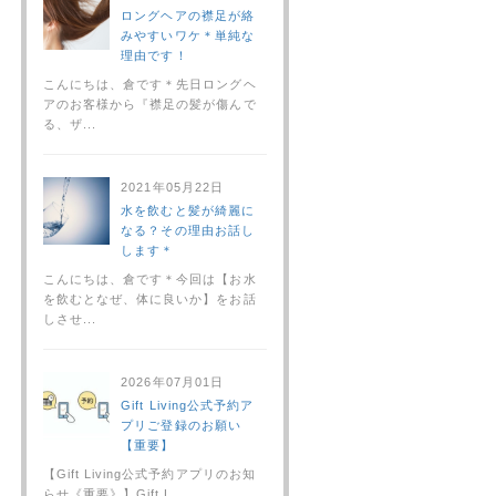
ロングヘアの襟足が絡
みやすいワケ＊単純な
理由です！
こんにちは、倉です＊先日ロングヘ
アのお客様から『襟足の髪が傷んで
る、ザ...
2021年05月22日
水を飲むと髪が綺麗に
なる？その理由お話し
します＊
こんにちは、倉です＊今回は【お水
を飲むとなぜ、体に良いか】をお話
しさせ...
2026年07月01日
Gift Living公式予約ア
プリご登録のお願い
【重要】
【Gift Living公式予約アプリのお知
らせ《重要》】Gift L...