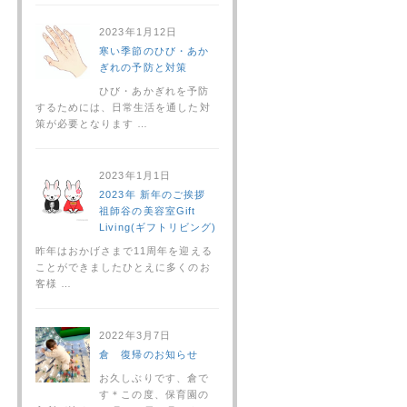
2023年1月12日
寒い季節のひび・あか
ぎれの予防と対策
ひび・あかぎれを予防
するためには、日常生活を通した対
策が必要となります …
2023年1月1日
2023年 新年のご挨拶
祖師谷の美容室Gift
Living(ギフトリビング)
昨年はおかげさまで11周年を迎える
ことができましたひとえに多くのお
客様 …
2022年3月7日
倉 復帰のお知らせ
お久しぶりです、倉で
す＊この度、保育園の