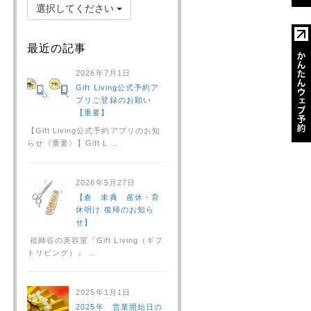
選択してください
最近の記事
2026年7月1日
Gift Living公式予約ア
プリご登録のお願い
【重要】
【Gift Living公式予約アプリのお知
らせ《重要》】Gift L …
2026年5月27日
【倉 未典 産休・育
休明け 復帰のお知ら
せ】
祖師谷の美容室『Gift Living（ギフ
トリビング）』 …
2025年1月1日
2025年 営業開始日の