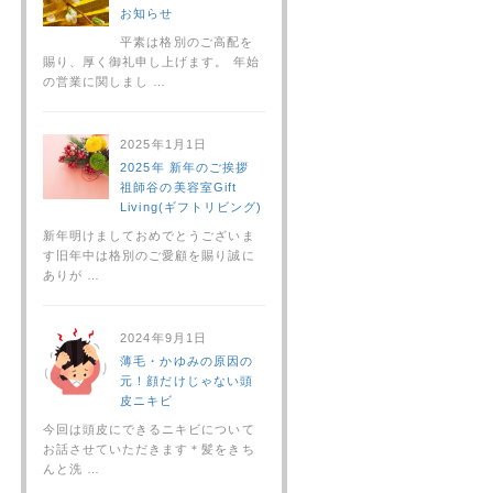
お知らせ
平素は格別のご高配を
賜り、厚く御礼申し上げます。 年始
の営業に関しまし …
2025年1月1日
2025年 新年のご挨拶
祖師谷の美容室Gift
Living(ギフトリビング)
新年明けましておめでとうございま
す旧年中は格別のご愛顧を賜り誠に
ありが …
2024年9月1日
薄毛・かゆみの原因の
元！顔だけじゃない頭
皮ニキビ
今回は頭皮にできるニキビについて
お話させていただきます＊髪をきち
んと洗 …