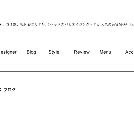
★口コミ数、祖師谷エリアNo.1ヘッドスパとエイジングケアが人気の美容院Gift Li