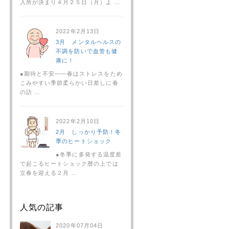
入所が決まり４月２５日（月）よ …
2022年2月13日
3月 メンタルヘルスの
不調を防いで血管も健
康に！
●期待と不安――春はストレスをため
こみやすい季節柔らかい日差しに春
の訪 …
2022年2月10日
2月 しっかり予防！冬
季のヒートショック
●冬季に多発する温度差
で起こるヒートショック暦の上では
立春を迎える２月 …
人気の記事
2020年07月04日