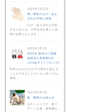
2023年1月12日
寒い季節のひび・あか
ぎれの予防と対策
ひび・あかぎれを予防
するためには、日常生活を通した対
策が必要となります …
2023年1月1日
2023年 新年のご挨拶
祖師谷の美容室Gift
Living(ギフトリビング)
昨年はおかげさまで11周年を迎える
ことができましたひとえに多くのお
客様 …
2022年3月7日
倉 復帰のお知らせ
お久しぶりです、倉で
す＊この度、保育園の