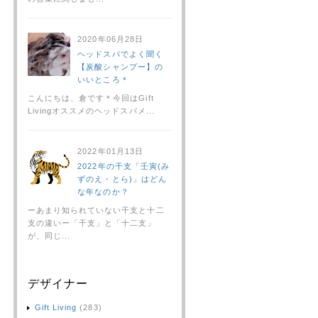
2020年06月28日
ヘッドスパでよく聞く
【炭酸シャンプー】の
いいところ＊
こんにちは、倉です＊今回はGift
Livingオススメのヘッドスパメ...
2022年01月13日
2022年の干支「壬寅(み
ずのえ・とら)」はどん
な年なのか？
ーあまり知られていない干支と十二
支の違いー「干支」と「十二支」
が、同じ...
デザイナー
Gift Living
(283)