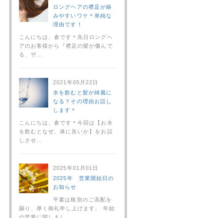
ロングヘアの襟足が絡
みやすいワケ＊単純な
理由です！
こんにちは、倉です＊先日ロングヘ
アのお客様から『襟足の髪が傷んで
る、ザ...
2021年05月22日
水を飲むと髪が綺麗に
なる？その理由お話し
します＊
こんにちは、倉です＊今回は【お水
を飲むとなぜ、体に良いか】をお話
しさせ...
2025年01月01日
2025年 営業開始日の
お知らせ
平素は格別のご高配を
賜り、厚く御礼申し上げます。 年始
の営業に関しまし...