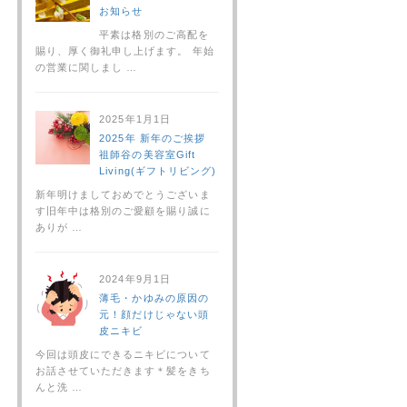
お知らせ
平素は格別のご高配を
賜り、厚く御礼申し上げます。 年始
の営業に関しまし …
2025年1月1日
2025年 新年のご挨拶
祖師谷の美容室Gift
Living(ギフトリビング)
新年明けましておめでとうございま
す旧年中は格別のご愛顧を賜り誠に
ありが …
2024年9月1日
薄毛・かゆみの原因の
元！顔だけじゃない頭
皮ニキビ
今回は頭皮にできるニキビについて
お話させていただきます＊髪をきち
んと洗 …