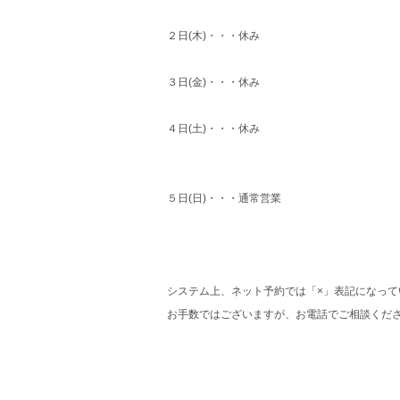
２日(木)・・・休み
３日(金)・・・休み
４日(土)・・・休み
５日(日)・・・通常営業
システム上、ネット予約では「×」表記になっ
お手数ではございますが、お電話でご相談くだ