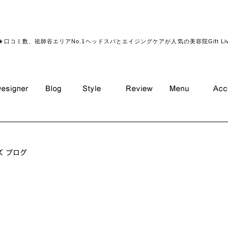
★口コミ数、祖師谷エリアNo.1ヘッドスパとエイジングケアが人気の美容院Gift Li