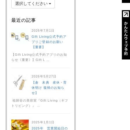
選択してください
最近の記事
2026年7月1日
Gift Living公式予約ア
プリご登録のお願い
【重要】
【Gift Living公式予約アプリのお知
らせ《重要》】Gift L …
2026年5月27日
【倉 未典 産休・育
休明け 復帰のお知ら
せ】
祖師谷の美容室『Gift Living（ギフ
トリビング）』 …
2025年1月1日
2025年 営業開始日の