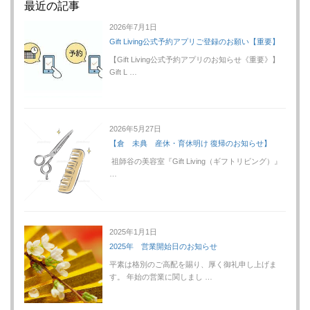
最近の記事
2026年7月1日
Gift Living公式予約アプリご登録のお願い【重要】
【Gift Living公式予約アプリのお知らせ《重要》】
Gift L …
2026年5月27日
【倉 未典 産休・育休明け 復帰のお知らせ】
祖師谷の美容室『Gift Living（ギフトリビング）』
…
2025年1月1日
2025年 営業開始日のお知らせ
平素は格別のご高配を賜り、厚く御礼申し上げま
す。 年始の営業に関しまし …