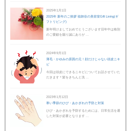
2025年1月1日
2025年 新年のご挨拶 祖師谷の美容室Gift Living(ギ
フトリビング)
新年明けましておめでとうございます旧年中は格別
のご愛顧を賜り誠にありが …
2024年9月1日
薄毛・かゆみの原因の元！顔だけじゃない頭皮ニキ
ビ
今回は頭皮にできるニキビについてお話させていた
だきます＊髪をきちんと洗 …
2023年1月12日
寒い季節のひび・あかぎれの予防と対策
ひび・あかぎれを予防するためには、日常生活を通
した対策が必要となります …