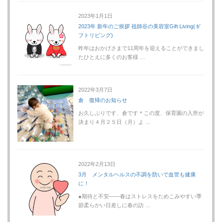
2023年1月1日
2023年 新年のご挨拶 祖師谷の美容室Gift Living(ギ
フトリビング)
昨年はおかげさまで11周年を迎えることができまし
たひとえに多くのお客様 …
2022年3月7日
倉 復帰のお知らせ
お久しぶりです、倉です＊この度、保育園の入所が
決まり４月２５日（月）よ …
2022年2月13日
3月 メンタルヘルスの不調を防いで血管も健康
に！
●期待と不安――春はストレスをためこみやすい季
節柔らかい日差しに春の訪 …