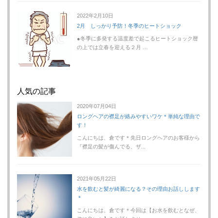
2022年2月10日
2月 しっかり予防！冬季のヒートショック
●冬季に多発する温度差で起こるヒートショック暦
の上では立春を迎える２月 …
人気の記事
2020年07月04日
ロングヘアの襟足が絡みやすいワケ＊単純な理由で
す！
こんにちは、倉です＊先日ロングヘアのお客様から
『襟足の髪が傷んでる、ザ...
2021年05月22日
水を飲むと髪が綺麗になる？その理由お話しします
＊
こんにちは、倉です＊今回は【お水を飲むとなぜ、