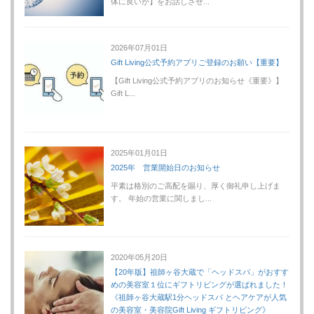
体に良いか】をお話しさせ...
2026年07月01日
Gift Living公式予約アプリご登録のお願い【重要】
【Gift Living公式予約アプリのお知らせ《重要》】
Gift L...
2025年01月01日
2025年 営業開始日のお知らせ
平素は格別のご高配を賜り、厚く御礼申し上げま
す。 年始の営業に関しまし...
2020年05月20日
【20年版】祖師ヶ谷大蔵で「ヘッドスパ」がおすす
めの美容室１位にギフトリビングが選ばれました！
《祖師ヶ谷大蔵駅1分ヘッドスパ とヘアケアが人気
の美容室・美容院Gift Living ギフトリビング》