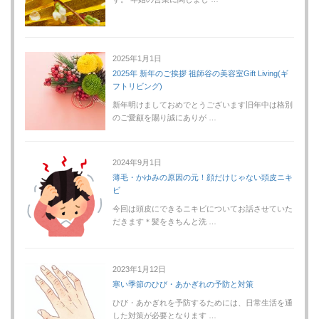
2025年1月1日
2025年 新年のご挨拶 祖師谷の美容室Gift Living(ギ
フトリビング)
新年明けましておめでとうございます旧年中は格別
のご愛顧を賜り誠にありが …
2024年9月1日
薄毛・かゆみの原因の元！顔だけじゃない頭皮ニキ
ビ
今回は頭皮にできるニキビについてお話させていた
だきます＊髪をきちんと洗 …
2023年1月12日
寒い季節のひび・あかぎれの予防と対策
ひび・あかぎれを予防するためには、日常生活を通
した対策が必要となります …