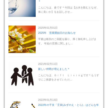
＊
こんにちは、倉です＊今回は【お水を飲むとなぜ、
体に良いか】をお話しさせ...
2025年01月01日
2025年 営業開始日のお知らせ
平素は格別のご高配を賜り、厚く御礼申し上げま
す。 年始の営業に関しまし...
2021年02月11日
新しい仲間が増えました＊
こんにちは、Ｇｉｆｔ Ｌｉｖｉｎｇです＊もうす
でにご挨拶をさせていただ...
2022年01月13日
2022年の干支「壬寅(みずのえ・とら)」はどんな年