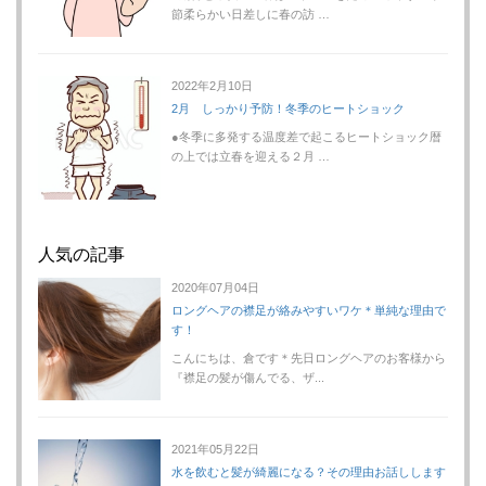
節柔らかい日差しに春の訪 …
2022年2月10日
2月 しっかり予防！冬季のヒートショック
●冬季に多発する温度差で起こるヒートショック暦
の上では立春を迎える２月 …
人気の記事
2020年07月04日
ロングヘアの襟足が絡みやすいワケ＊単純な理由で
す！
こんにちは、倉です＊先日ロングヘアのお客様から
『襟足の髪が傷んでる、ザ...
2021年05月22日
水を飲むと髪が綺麗になる？その理由お話しします