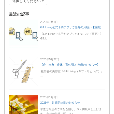
選択してください
最近の記事
2026年7月1日
Gift Living公式予約アプリご登録のお願い【重要】
【Gift Living公式予約アプリのお知らせ《重要》】
Gift L …
2026年5月27日
【倉 未典 産休・育休明け 復帰のお知らせ】
祖師谷の美容室『Gift Living（ギフトリビング）』
…
2025年1月1日
2025年 営業開始日のお知らせ
平素は格別のご高配を賜り、厚く御礼申し上げま
す。 年始の営業に関しまし …