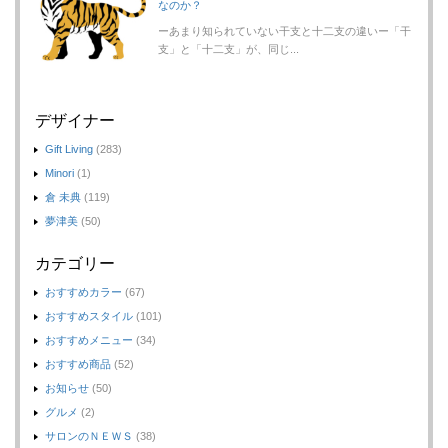
なのか？
ーあまり知られていない干支と十二支の違いー「干
支」と「十二支」が、同じ...
デザイナー
Gift Living
(283)
Minori
(1)
倉 未典
(119)
夢津美
(50)
カテゴリー
おすすめカラー
(67)
おすすめスタイル
(101)
おすすめメニュー
(34)
おすすめ商品
(52)
お知らせ
(50)
グルメ
(2)
サロンのＮＥＷＳ
(38)