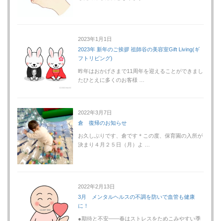
2023年1月1日
2023年 新年のご挨拶 祖師谷の美容室Gift Living(ギ
フトリビング)
昨年はおかげさまで11周年を迎えることができまし
たひとえに多くのお客様 …
2022年3月7日
倉 復帰のお知らせ
お久しぶりです、倉です＊この度、保育園の入所が
決まり４月２５日（月）よ …
2022年2月13日
3月 メンタルヘルスの不調を防いで血管も健康
に！
●期待と不安――春はストレスをためこみやすい季