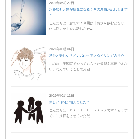
2021年05月22日
水を飲むと髪が綺麗になる？その理由お話しします
＊
こんにちは、倉です＊今回は【お水を飲むとなぜ、
体に良いか】をお話しさせ...
2021年09月04日
意外と難しい？メンズのヘアスタイリング方法☆
この前、美容院でやってもらった髪型を再現できな
い。なんていうことでお困...
2021年02月11日
新しい仲間が増えました＊
こんにちは、Ｇｉｆｔ Ｌｉｖｉｎｇです＊もうす
でにご挨拶をさせていただ...