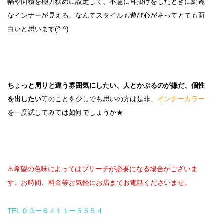
幅や面積を極力狭めに設定して、不意に耳掛けをしたときに綺麗
なインナーが見える、なんてスタイルも遊び心があってとても面
白いと思います(^ ^)
ちょっと周りと違う雰囲気にしたい、人とかぶるのが嫌だ、個性
を出したい
等のことを少しでも思いの方は是非、
インナーカラー
を一度試してみては如何でしょうか★
⚠︎希望の色味によってはブリーチが必要になる場合がございま
す。お時間、料金等お気軽にお店までお電話くださいませ。
TEL ０３ー６４１１ー５５５４