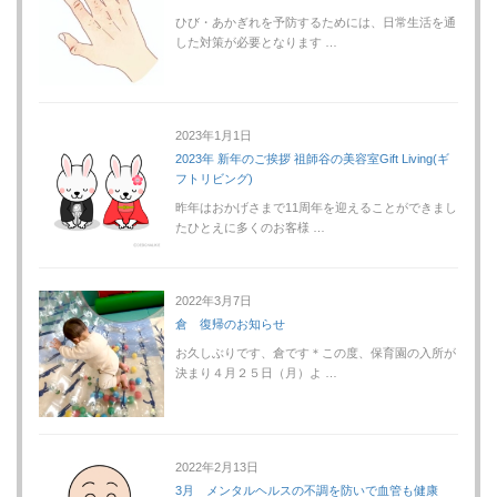
ひび・あかぎれを予防するためには、日常生活を通
した対策が必要となります …
2023年1月1日
2023年 新年のご挨拶 祖師谷の美容室Gift Living(ギ
フトリビング)
昨年はおかげさまで11周年を迎えることができまし
たひとえに多くのお客様 …
2022年3月7日
倉 復帰のお知らせ
お久しぶりです、倉です＊この度、保育園の入所が
決まり４月２５日（月）よ …
2022年2月13日
3月 メンタルヘルスの不調を防いで血管も健康