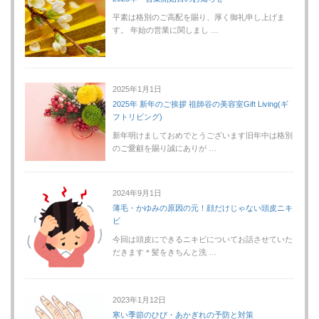
平素は格別のご高配を賜り、厚く御礼申し上げま
す。 年始の営業に関しまし …
2025年1月1日
2025年 新年のご挨拶 祖師谷の美容室Gift Living(ギ
フトリビング)
新年明けましておめでとうございます旧年中は格別
のご愛顧を賜り誠にありが …
2024年9月1日
薄毛・かゆみの原因の元！顔だけじゃない頭皮ニキ
ビ
今回は頭皮にできるニキビについてお話させていた
だきます＊髪をきちんと洗 …
2023年1月12日
寒い季節のひび・あかぎれの予防と対策