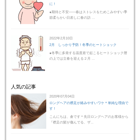
に！
●期待と不安――春はストレスをためこみやすい季
節柔らかい日差しに春の訪 …
2022年2月10日
2月 しっかり予防！冬季のヒートショック
●冬季に多発する温度差で起こるヒートショック暦
の上では立春を迎える２月 …
人気の記事
2020年07月04日
ロングヘアの襟足が絡みやすいワケ＊単純な理由で
す！
こんにちは、倉です＊先日ロングヘアのお客様から
『襟足の髪が傷んでる、ザ...