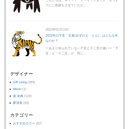
でにご挨拶をさせていただ...
2022年01月13日
2022年の干支「壬寅(みずのえ・とら)」はどんな年
なのか？
ーあまり知られていない干支と十二支の違いー「干
支」と「十二支」が、同じ...
デザイナー
Gift Living
(283)
Minori
(1)
倉 未典
(119)
夢津美
(50)
カテゴリー
おすすめカラー
(67)