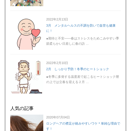
2022年2月13日
3月 メンタルヘルスの不調を防いで血管も健康
に！
●期待と不安――春はストレスをためこみやすい季
節柔らかい日差しに春の訪 …
2022年2月10日
2月 しっかり予防！冬季のヒートショック
●冬季に多発する温度差で起こるヒートショック暦
の上では立春を迎える２月 …
人気の記事
2020年07月04日
ロングヘアの襟足が絡みやすいワケ＊単純な理由で
す！