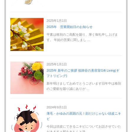
2025年1月1日
2025年 営業開始日のお知らせ
平素は格別のご高配を賜り、厚く御礼申し上げま
す。 年始の営業に関しまし …
2025年1月1日
2025年 新年のご挨拶 祖師谷の美容室Gift Living(ギ
フトリビング)
新年明けましておめでとうございます旧年中は格別
のご愛顧を賜り誠にありが …
2024年9月1日
薄毛・かゆみの原因の元！顔だけじゃない頭皮ニキ
ビ
今回は頭皮にできるニキビについてお話させていた
だきます＊髪をきちんと洗 …