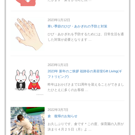
2023年1月12日
寒い季節のひび・あかぎれの予防と対策
ひび・あかぎれを予防するためには、日常生活を通
した対策が必要となります …
2023年1月1日
2023年 新年のご挨拶 祖師谷の美容室Gift Living(ギ
フトリビング)
昨年はおかげさまで11周年を迎えることができまし
たひとえに多くのお客様 …
2022年3月7日
倉 復帰のお知らせ
お久しぶりです、倉です＊この度、保育園の入所が
決まり４月２５日（月）よ …