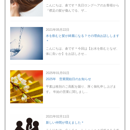
こんにちは、倉です＊先日ロングヘアのお客様から
『襟足の髪が傷んでる、ザ...
2021年05月22日
水を飲むと髪が綺麗になる？その理由お話しします
＊
こんにちは、倉です＊今回は【お水を飲むとなぜ、
体に良いか】をお話しさせ...
2025年01月01日
2025年 営業開始日のお知らせ
平素は格別のご高配を賜り、厚く御礼申し上げま
す。 年始の営業に関しまし...
2021年02月11日
新しい仲間が増えました＊
こんにちは、Ｇｉｆｔ Ｌｉｖｉｎｇです＊もうす