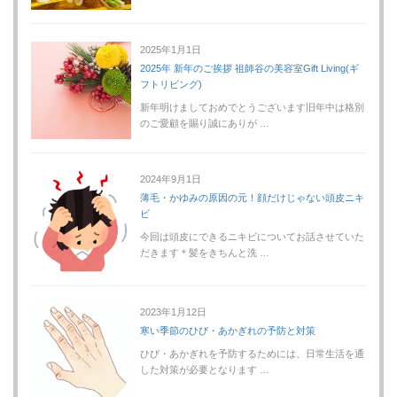
2025年1月1日
2025年 新年のご挨拶 祖師谷の美容室Gift Living(ギ
フトリビング)
新年明けましておめでとうございます旧年中は格別
のご愛顧を賜り誠にありが …
2024年9月1日
薄毛・かゆみの原因の元！顔だけじゃない頭皮ニキ
ビ
今回は頭皮にできるニキビについてお話させていた
だきます＊髪をきちんと洗 …
2023年1月12日
寒い季節のひび・あかぎれの予防と対策
ひび・あかぎれを予防するためには、日常生活を通
した対策が必要となります …