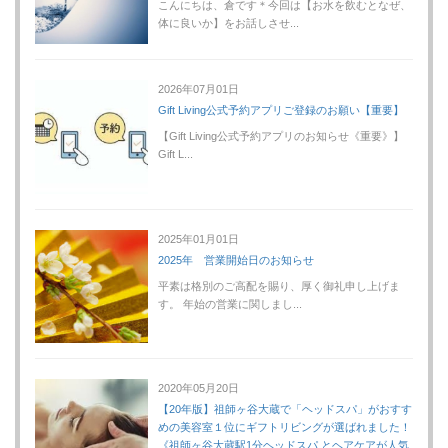
こんにちは、倉です＊今回は【お水を飲むとなぜ、
体に良いか】をお話しさせ...
2026年07月01日
Gift Living公式予約アプリご登録のお願い【重要】
【Gift Living公式予約アプリのお知らせ《重要》】
Gift L...
2025年01月01日
2025年 営業開始日のお知らせ
平素は格別のご高配を賜り、厚く御礼申し上げま
す。 年始の営業に関しまし...
2020年05月20日
【20年版】祖師ヶ谷大蔵で「ヘッドスパ」がおすす
めの美容室１位にギフトリビングが選ばれました！
《祖師ヶ谷大蔵駅1分ヘッドスパ とヘアケアが人気