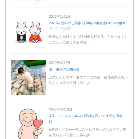
2023年1月1日
2023年 新年のご挨拶 祖師谷の美容室Gift Living(ギ
フトリビング)
昨年はおかげさまで11周年を迎えることができまし
たひとえに多くのお客様 …
2022年3月7日
倉 復帰のお知らせ
お久しぶりです、倉です＊この度、保育園の入所が
決まり４月２５日（月）よ …
2022年2月13日
3月 メンタルヘルスの不調を防いで血管も健康
に！
●期待と不安――春はストレスをためこみやすい季
節柔らかい日差しに春の訪 …