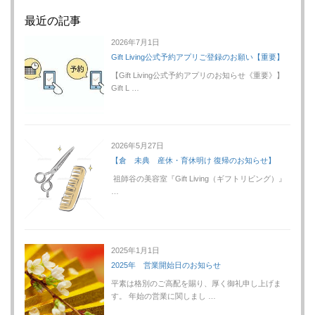
最近の記事
2026年7月1日
Gift Living公式予約アプリご登録のお願い【重要】
【Gift Living公式予約アプリのお知らせ《重要》】
Gift L …
2026年5月27日
【倉 未典 産休・育休明け 復帰のお知らせ】
祖師谷の美容室『Gift Living（ギフトリビング）』
…
2025年1月1日
2025年 営業開始日のお知らせ
平素は格別のご高配を賜り、厚く御礼申し上げま
す。 年始の営業に関しまし …