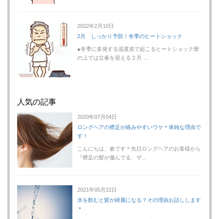
2022年2月10日
2月 しっかり予防！冬季のヒートショック
●冬季に多発する温度差で起こるヒートショック暦
の上では立春を迎える２月 …
人気の記事
2020年07月04日
ロングヘアの襟足が絡みやすいワケ＊単純な理由で
す！
こんにちは、倉です＊先日ロングヘアのお客様から
『襟足の髪が傷んでる、ザ...
2021年05月22日
水を飲むと髪が綺麗になる？その理由お話しします
＊