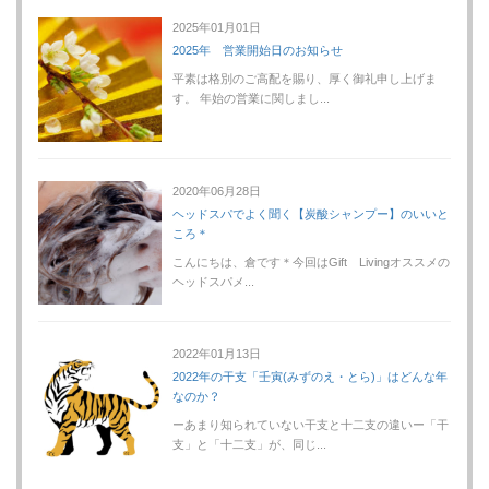
2025年01月01日
2025年 営業開始日のお知らせ
平素は格別のご高配を賜り、厚く御礼申し上げま
す。 年始の営業に関しまし...
2020年06月28日
ヘッドスパでよく聞く【炭酸シャンプー】のいいと
ころ＊
こんにちは、倉です＊今回はGift Livingオススメの
ヘッドスパメ...
2022年01月13日
2022年の干支「壬寅(みずのえ・とら)」はどんな年
なのか？
ーあまり知られていない干支と十二支の違いー「干
支」と「十二支」が、同じ...