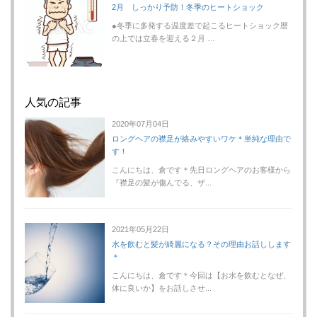
2月 しっかり予防！冬季のヒートショック
●冬季に多発する温度差で起こるヒートショック暦
の上では立春を迎える２月 …
人気の記事
2020年07月04日
ロングヘアの襟足が絡みやすいワケ＊単純な理由で
す！
こんにちは、倉です＊先日ロングヘアのお客様から
『襟足の髪が傷んでる、ザ...
2021年05月22日
水を飲むと髪が綺麗になる？その理由お話しします
＊
こんにちは、倉です＊今回は【お水を飲むとなぜ、
体に良いか】をお話しさせ...