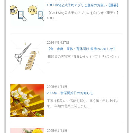
Gift Living公式予約アプリご登録のお願い【重要】
【Gift Living公式予約アプリのお知らせ《重要》】
Gift L …
2026年5月27日
【倉 未典 産休・育休明け 復帰のお知らせ】
祖師谷の美容室『Gift Living（ギフトリビング）』
…
2025年1月1日
2025年 営業開始日のお知らせ
平素は格別のご高配を賜り、厚く御礼申し上げま
す。 年始の営業に関しまし …
2025年1月1日