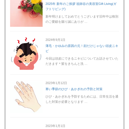
2025年 新年のご挨拶 祖師谷の美容室Gift Living(ギ
フトリビング)
新年明けましておめでとうございます旧年中は格別
のご愛顧を賜り誠にありが …
2024年9月1日
薄毛・かゆみの原因の元！顔だけじゃない頭皮ニキ
ビ
今回は頭皮にできるニキビについてお話させていた
だきます＊髪をきちんと洗 …
2023年1月12日
寒い季節のひび・あかぎれの予防と対策
ひび・あかぎれを予防するためには、日常生活を通
した対策が必要となります …
2023年1月1日