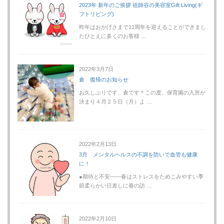
2023年 新年のご挨拶 祖師谷の美容室Gift Living(ギ
フトリビング)
昨年はおかげさまで11周年を迎えることができまし
たひとえに多くのお客様 …
2022年3月7日
倉 復帰のお知らせ
お久しぶりです、倉です＊この度、保育園の入所が
決まり４月２５日（月）よ …
2022年2月13日
3月 メンタルヘルスの不調を防いで血管も健康
に！
●期待と不安――春はストレスをためこみやすい季
節柔らかい日差しに春の訪 …
2022年2月10日