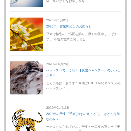
体に良いか】をお話しさせ...
2025年01月01日
2025年 営業開始日のお知らせ
平素は格別のご高配を賜り、厚く御礼申し上げま
す。 年始の営業に関しまし...
2020年06月28日
ヘッドスパでよく聞く【炭酸シャンプー】のいいと
ころ＊
こんにちは、倉です＊今回はGift Livingオススメの
ヘッドスパメ...
2022年01月13日
2022年の干支「壬寅(みずのえ・とら)」はどんな年
なのか？
ーあまり知られていない干支と十二支の違いー「干