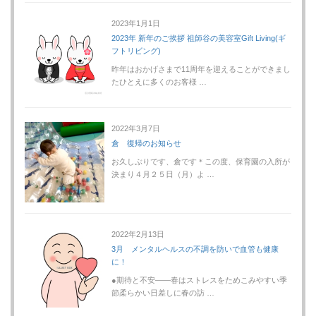
2023年1月1日
2023年 新年のご挨拶 祖師谷の美容室Gift Living(ギ
フトリビング)
昨年はおかげさまで11周年を迎えることができまし
たひとえに多くのお客様 …
2022年3月7日
倉 復帰のお知らせ
お久しぶりです、倉です＊この度、保育園の入所が
決まり４月２５日（月）よ …
2022年2月13日
3月 メンタルヘルスの不調を防いで血管も健康
に！
●期待と不安――春はストレスをためこみやすい季
節柔らかい日差しに春の訪 …