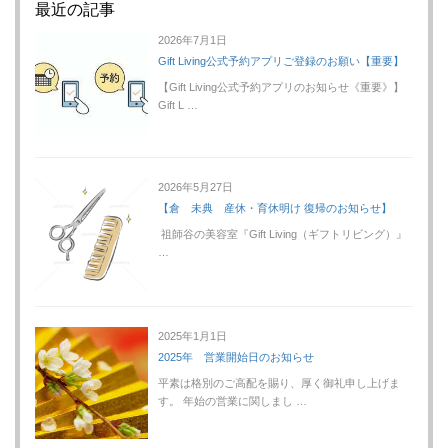
最近の記事
2026年7月1日
Gift Living公式予約アプリご登録のお願い【重要】
【Gift Living公式予約アプリのお知らせ《重要》】
Gift L …
2026年5月27日
【倉 未典 産休・育休明け 復帰のお知らせ】
祖師谷の美容室『Gift Living（ギフトリビング）』
…
2025年1月1日
2025年 営業開始日のお知らせ
平素は格別のご高配を賜り、厚く御礼申し上げま
す。 年始の営業に関しまし …