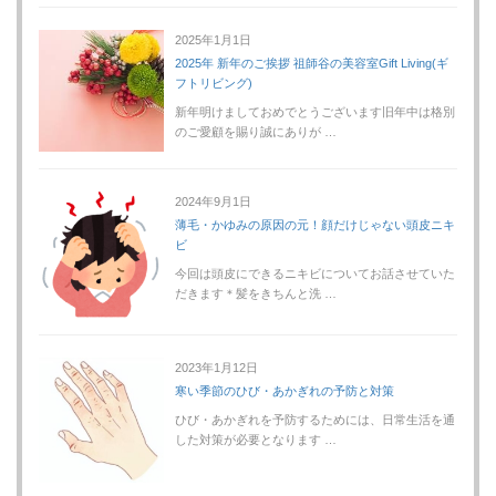
2025年1月1日
2025年 新年のご挨拶 祖師谷の美容室Gift Living(ギ
フトリビング)
新年明けましておめでとうございます旧年中は格別
のご愛顧を賜り誠にありが …
2024年9月1日
薄毛・かゆみの原因の元！顔だけじゃない頭皮ニキ
ビ
今回は頭皮にできるニキビについてお話させていた
だきます＊髪をきちんと洗 …
2023年1月12日
寒い季節のひび・あかぎれの予防と対策
ひび・あかぎれを予防するためには、日常生活を通
した対策が必要となります …