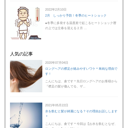
2022年2月10日
2月 しっかり予防！冬季のヒートショック
●冬季に多発する温度差で起こるヒートショック暦
の上では立春を迎える２月 …
人気の記事
2020年07月04日
ロングヘアの襟足が絡みやすいワケ＊単純な理由で
す！
こんにちは、倉です＊先日ロングヘアのお客様から
『襟足の髪が傷んでる、ザ...
2021年05月22日
水を飲むと髪が綺麗になる？その理由お話しします
＊
こんにちは、倉です＊今回は【お水を飲むとなぜ、