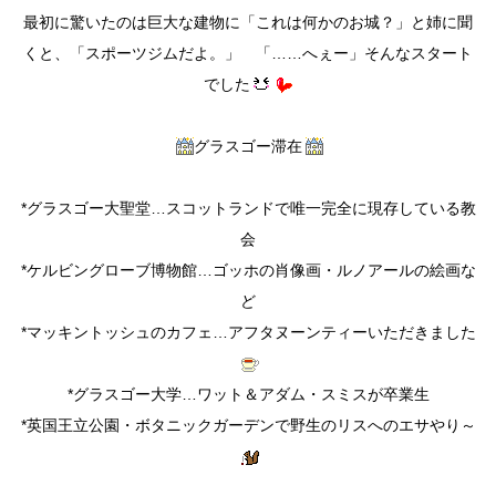
最初に驚いたのは巨大な建物に「これは何かのお城？」と姉に聞
くと、「スポーツジムだよ。」 「……へぇー」そんなスタート
でした
グラスゴー滞在
*グラスゴー大聖堂…スコットランドで唯一完全に現存している教
会
*ケルビングローブ博物館…ゴッホの肖像画・ルノアールの絵画な
ど
*マッキントッシュのカフェ…アフタヌーンティーいただきました
*グラスゴー大学…ワット＆アダム・スミスが卒業生
*英国王立公園・ボタニックガーデンで野生のリスへのエサやり～