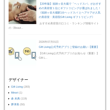
【20年版】祖師ヶ谷大蔵で「ヘッドスパ」がおすす
めの美容室１位にギフトリビングが選ばれました！
《祖師ヶ谷大蔵駅1分ヘッドスパ とヘアケアが人気
の美容室・美容院Gift Living ギフトリビング》
おすすめ美容室の口コミ・ランキング情報サイト
の《Beaut...
2026年07月01日
Gift Living公式予約アプリご登録のお願い【重要】
【Gift Living公式予約アプリのお知らせ《重要》】
Gift L...
デザイナー
Gift Living
(283)
Minori
(1)
倉 未典
(119)
夢津美
(50)