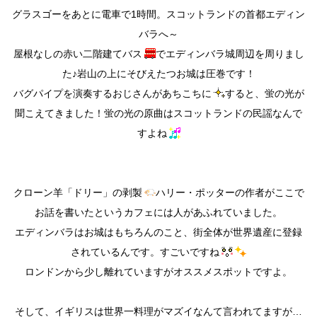
グラスゴーをあとに電車で1時間。スコットランドの首都エディン
バラへ～
屋根なしの赤い二階建てバス
でエディンバラ城周辺を周りまし
た♪岩山の上にそびえたつお城は圧巻です！
バグパイプを演奏するおじさんがあちこちに
すると、蛍の光が
聞こえてきました！蛍の光の原曲はスコットランドの民謡なんで
すよね
クローン羊「ドリー」の剥製
ハリー・ポッターの作者がここで
お話を書いたというカフェには人があふれていました。
エディンバラはお城はもちろんのこと、街全体が世界遺産に登録
されているんです。すごいですね
ロンドンから少し離れていますがオススメスポットですよ。
そして、イギリスは世界一料理がマズイなんて言われてますが…