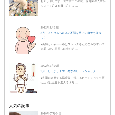
お久しぶりです、倉です＊この度、保育園の入所が
決まり４月２５日（月）よ …
2022年2月13日
3月 メンタルヘルスの不調を防いで血管も健康
に！
●期待と不安――春はストレスをためこみやすい季
節柔らかい日差しに春の訪 …
2022年2月10日
2月 しっかり予防！冬季のヒートショック
●冬季に多発する温度差で起こるヒートショック暦
の上では立春を迎える２月 …
人気の記事
2020年07月04日