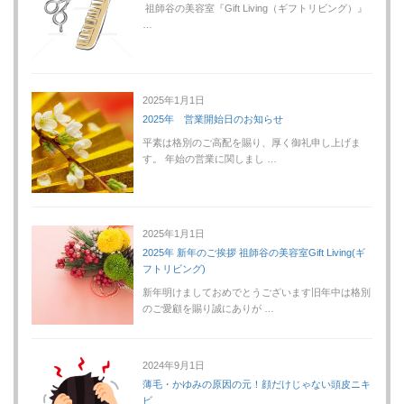
祖師谷の美容室『Gift Living（ギフトリビング）』
…
2025年1月1日
2025年 営業開始日のお知らせ
平素は格別のご高配を賜り、厚く御礼申し上げま
す。 年始の営業に関しまし …
2025年1月1日
2025年 新年のご挨拶 祖師谷の美容室Gift Living(ギ
フトリビング)
新年明けましておめでとうございます旧年中は格別
のご愛顧を賜り誠にありが …
2024年9月1日
薄毛・かゆみの原因の元！顔だけじゃない頭皮ニキ
ビ