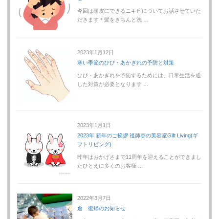
今回は頭皮にできるニキビについてお話させていた
だきます＊髪をきちんと洗 …
2023年1月12日
寒い季節のひび・あかぎれの予防と対策
ひび・あかぎれを予防するためには、日常生活を通
した対策が必要となります …
2023年1月1日
2023年 新年のご挨拶 祖師谷の美容室Gift Living(ギ
フトリビング)
昨年はおかげさまで11周年を迎えることができまし
たひとえに多くのお客様 …
2022年3月7日
倉 復帰のお知らせ