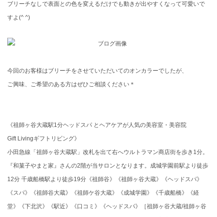
ブリーチなしで表面との色を変えるだけでも動きが出やすくなって可愛いで
すよ(^ ^)
今回のお客様はブリーチをさせていただいてのオンカラーでしたが、
ご興味、ご希望のある方はぜひご相談ください＊
《祖師ヶ谷大蔵駅1分ヘッドスパ とヘアケアが人気の美容室・美容院
Gift Livingギフトリビング》
小田急線「祖師ヶ谷大蔵駅」改札を出て右へウルトラマン商店街を歩き1分。
『和菓子やまと家』さんの2階が当サロンとなります。成城学園前駅より徒歩
12分 千歳船橋駅より徒歩19分《祖師谷》《祖師ヶ谷大蔵》《ヘッドスパ》
《スパ》《祖師谷大蔵》《祖師ケ谷大蔵》《成城学園》《千歳船橋》《経
堂》《下北沢》《駅近》《口コミ》《ヘッドスパ》［祖師ヶ谷大蔵/祖師ヶ谷