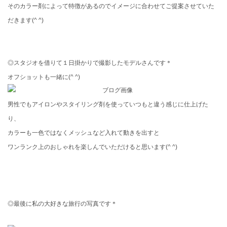
そのカラー剤によって特徴があるのでイメージに合わせてご提案させていた
だきます(^ ^)
◎スタジオを借りて１日掛かりで撮影したモデルさんです＊
オフショットも一緒に(^ ^)
男性でもアイロンやスタイリング剤を使っていつもと違う感じに仕上げた
り、
カラーも一色ではなくメッシュなど入れて動きを出すと
ワンランク上のおしゃれを楽しんでいただけると思います(^ ^)
◎最後に私の大好きな旅行の写真です＊