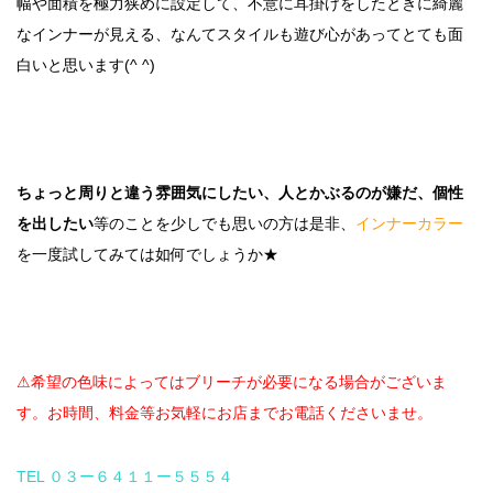
幅や面積を極力狭めに設定して、不意に耳掛けをしたときに綺麗
なインナーが見える、なんてスタイルも遊び心があってとても面
白いと思います(^ ^)
ちょっと周りと違う雰囲気にしたい、人とかぶるのが嫌だ、個性
を出したい
等のことを少しでも思いの方は是非、
インナーカラー
を一度試してみては如何でしょうか★
⚠︎希望の色味によってはブリーチが必要になる場合がございま
す。お時間、料金等お気軽にお店までお電話くださいませ。
TEL ０３ー６４１１ー５５５４