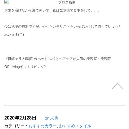
太陽を浴びながら海で泳いで、夜は繁華街で食事をして、、、
今は我慢の時期ですが、やりたい事リストをいっぱいにして備えていようと
思います(^^)
《祖師ヶ谷大蔵駅1分ヘッドスパ とヘアケアが人気の美容室・美容院
Gift Livingギフトリビング》
2020年2月28日
倉 未典
カテゴリー：
おすすめカラー
,
おすすめスタイル