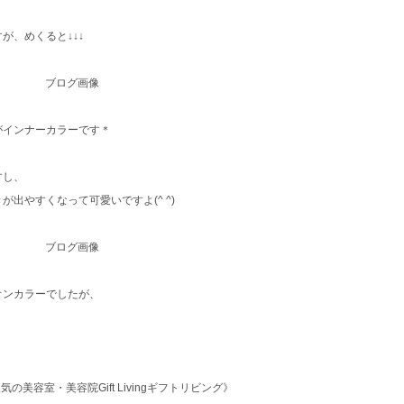
が、めくると↓↓↓
がインナーカラーです＊
すし、
出やすくなって可愛いですよ(^ ^)
オンカラーでしたが、
＊
美容室・美容院Gift Livingギフトリビング》