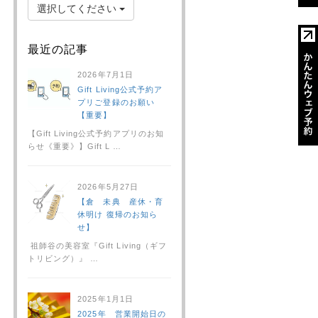
選択してください
最近の記事
2026年7月1日
Gift Living公式予約ア
プリご登録のお願い
【重要】
【Gift Living公式予約アプリのお知
らせ《重要》】Gift L …
2026年5月27日
【倉 未典 産休・育
休明け 復帰のお知ら
せ】
祖師谷の美容室『Gift Living（ギフ
トリビング）』 …
2025年1月1日
2025年 営業開始日の