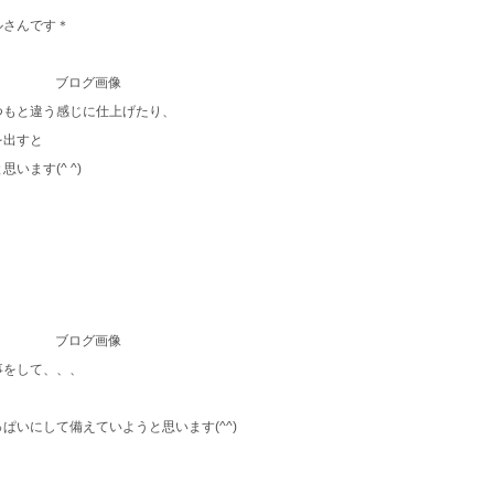
ルさんです＊
つもと違う感じに仕上げたり、
を出すと
ます(^ ^)
事をして、、、
いにして備えていようと思います(^^)