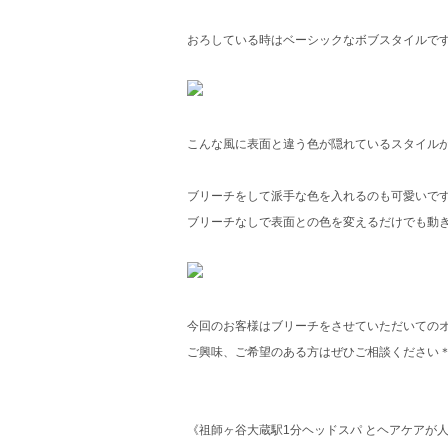
おろしている時はベーシックなボブスタイルです
こんな風に表面と違う色が隠れているスタイル
ブリーチをして派手な色を入れるのも可愛いで
ブリーチなしで表面との色を変えるだけでも動きが
今回のお客様はブリーチをさせていただいての
ご興味、ご希望のある方はぜひご相談ください
《祖師ヶ谷大蔵駅1分ヘッドスパ とヘアケアが人気の