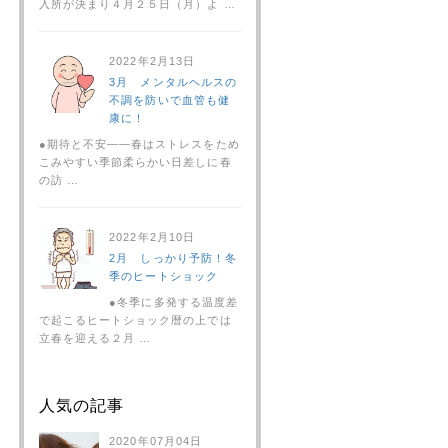
入所が決まり４月２５日（月）よ …
2022年2月13日
3月 メンタルヘルスの
不調を防いで血管も健
康に！
●期待と不安――春はストレスをため
こみやすい季節柔らかい日差しに春
の訪 …
2022年2月10日
2月 しっかり予防！冬
季のヒートショック
●冬季に多発する温度差
で起こるヒートショック暦の上では
立春を迎える２月 …
人気の記事
2020年07月04日