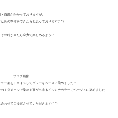
制・自粛がかかっておりますが、
めの準備をできたらと思っております(^ ^)
てその時が来たら全力で楽しめるように
カラー剤をチョイスしてグレーをベースに染めました＊
分の１ダメージで染める事が出来るイルミナカラーでベージュに染めました
わせてご提案させていただきます(^ ^)