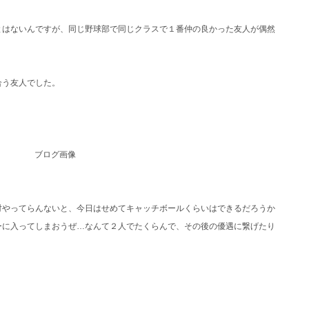
とはないんですが、同じ野球部で同じクラスで１番仲の良かった友人が偶然
合う友人でした。
対やってらんないと、今日はせめてキャッチボールくらいはできるだろうか
ーに入ってしまおうぜ…なんて２人でたくらんで、その後の優遇に繋げたり