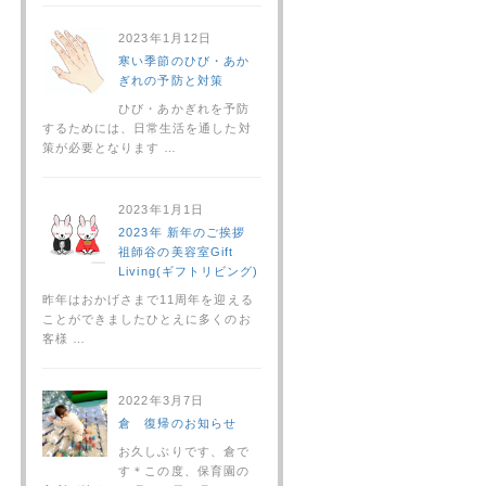
2023年1月12日
寒い季節のひび・あか
ぎれの予防と対策
ひび・あかぎれを予防
するためには、日常生活を通した対
策が必要となります …
2023年1月1日
2023年 新年のご挨拶
祖師谷の美容室Gift
Living(ギフトリビング)
昨年はおかげさまで11周年を迎える
ことができましたひとえに多くのお
客様 …
2022年3月7日
倉 復帰のお知らせ
お久しぶりです、倉で
す＊この度、保育園の