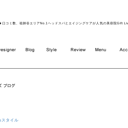
★口コミ数、祖師谷エリアNo.1ヘッドスパとエイジングケアが人気の美容院Gift Li
めスタイル