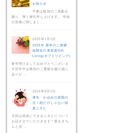
お知らせ
平素は格別のご高配を
賜り、厚く御礼申し上げます。 年始
の営業に関しまし …
2025年1月1日
2025年 新年のご挨拶
祖師谷の美容室Gift
Living(ギフトリビング)
新年明けましておめでとうございま
す旧年中は格別のご愛顧を賜り誠に
ありが …
2024年9月1日
薄毛・かゆみの原因の
元！顔だけじゃない頭
皮ニキビ
今回は頭皮にできるニキビについて
お話させていただきます＊髪をきち
んと洗 …