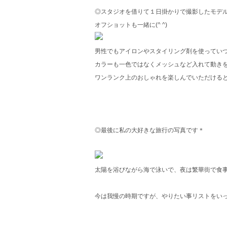
◎スタジオを借りて１日掛かりで撮影したモデ
オフショットも一緒に(^ ^)
男性でもアイロンやスタイリング剤を使ってい
カラーも一色ではなくメッシュなど入れて動き
ワンランク上のおしゃれを楽しんでいただけると思い
◎最後に私の大好きな旅行の写真です＊
太陽を浴びながら海で泳いで、夜は繁華街で食
今は我慢の時期ですが、やりたい事リストをいっぱ