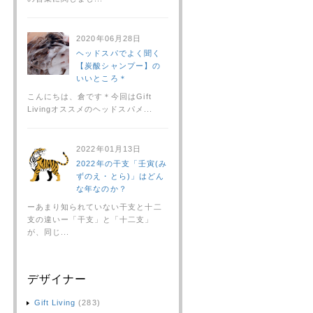
2020年06月28日
ヘッドスパでよく聞く
【炭酸シャンプー】の
いいところ＊
こんにちは、倉です＊今回はGift
Livingオススメのヘッドスパメ...
2022年01月13日
2022年の干支「壬寅(み
ずのえ・とら)」はどん
な年なのか？
ーあまり知られていない干支と十二
支の違いー「干支」と「十二支」
が、同じ...
デザイナー
Gift Living
(283)