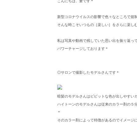
こんにちは、倉です＊
新型コロナウイルスの影響で色々なところで規
そんな時こそいつもの［楽しい］をさらに楽しむた
私は写真や動画で残していた思い出を振り返っ
パワーチャージしております＊
◎サロンで撮影したモデルさんです＊
暗髪のモデルさんはビビットな色が出しやすい
ハイトーンのモデルさんは従来のカラー剤の５
＊
そのカラー剤によって特徴があるのでイメージに合