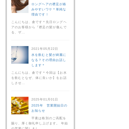
ロングヘアの襟足が絡
みやすいワケ＊単純な
理由です！
こんにちは、倉です＊先日ロングヘ
アのお客様から『襟足の髪が傷んで
る、ザ...
2021年05月22日
水を飲むと髪が綺麗に
なる？その理由お話し
します＊
こんにちは、倉です＊今回は【お水
を飲むとなぜ、体に良いか】をお話
しさせ...
2025年01月01日
2025年 営業開始日の
お知らせ
平素は格別のご高配を
賜り、厚く御礼申し上げます。 年始
の営業に関しまし...