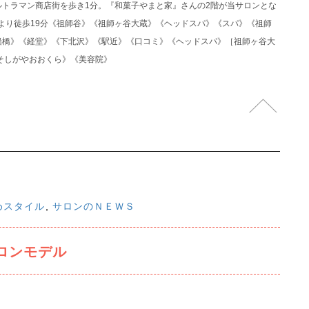
トラマン商店街を歩き1分。『和菓子やまと家』さんの2階が当サロンとな
駅より徒歩19分《祖師谷》《祖師ヶ谷大蔵》《ヘッドスパ》《スパ》《祖師
船橋》《経堂》《下北沢》《駅近》《口コミ》《ヘッドスパ》［祖師ヶ谷大
そしがやおおくら》《美容院》
めスタイル
,
サロンのＮＥＷＳ
ロンモデル