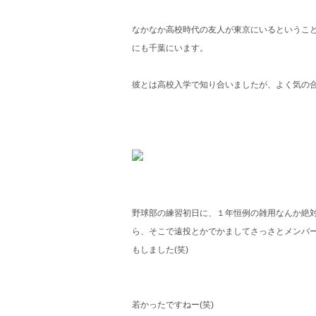
なかなか高校時代の友人が東京にいるというこ
にも千葉にいます。
彼とは高校入学で知り合いましたが、よく気の
野球部の練習初日に、１年恒例の雑用なんか絶
ら、そこで遠投とかでかましてさっさとメンバ
もしました(笑)
若かったですねー(笑)